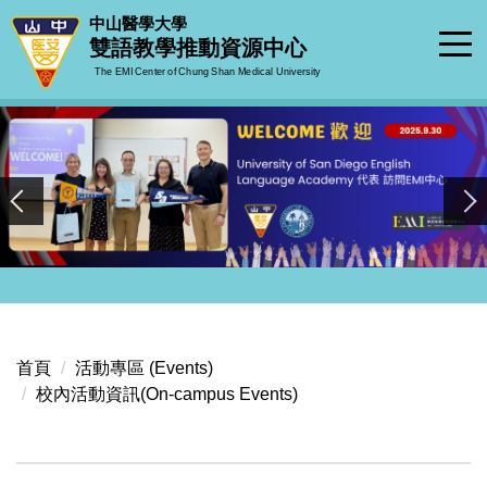
跳
中山醫學大學
到
雙語教學推動資源中心
主
The EMI Center of Chung Shan Medical University
要
內
容
區
首頁
活動專區 (Events)
校內活動資訊(On-campus Events)