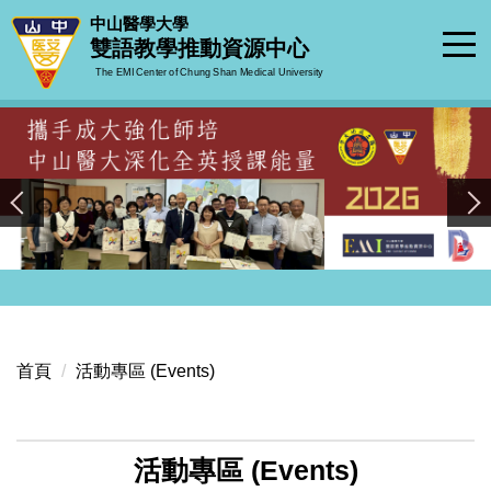
跳
中山醫學大學
到
雙語教學推動資源中心
主
The EMI Center of Chung Shan Medical University
要
內
容
區
首頁
活動專區 (Events)
活動專區 (Events)