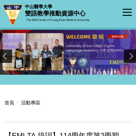
跳
中山醫學大學
到
雙語教學推動資源中心
主
The EMI Center of Chung Shan Medical University
要
內
容
區
首頁
活動專區
【EMI TA 培訓】114學年度第2學期