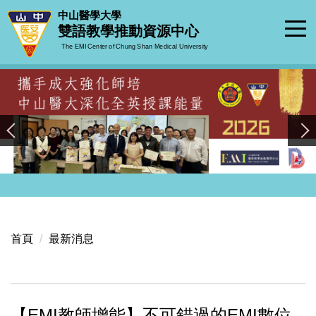
跳
中山醫學大學
到
雙語教學推動資源中心
主
The EMI Center of Chung Shan Medical University
要
內
容
區
首頁
最新消息
【EMI教師增能】不可錯過的EMI數位