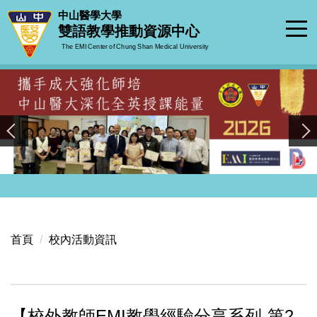
跳
中山醫學大學
到
雙語教學推動資源中心
主
The EMI Center of Chung Shan Medical University
要
內
容
區
首頁
校內活動資訊
【校外教師EMI教學經驗分享系列-第2