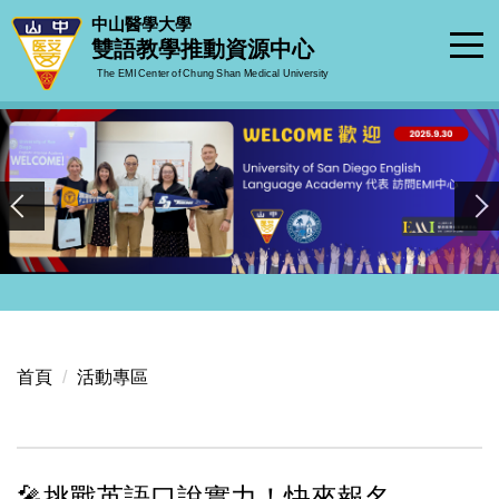
跳
中山醫學大學
到
雙語教學推動資源中心
主
The EMI Center of Chung Shan Medical University
要
內
容
區
首頁
活動專區
🎤挑戰英語口說實力！快來報名