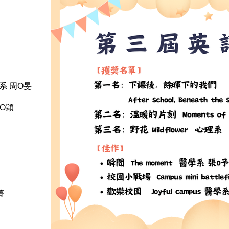
視光系 周O旻
陳O穎
菁