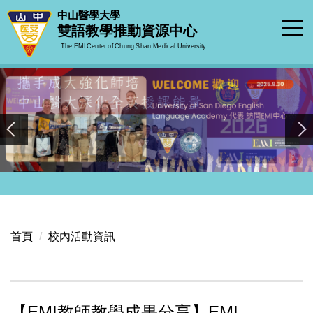
跳
中山醫學大學
到
雙語教學推動資源中心
主
The EMI Center of Chung Shan Medical University
要
內
容
區
首頁
校內活動資訊
【EMI教師教學成果分享】EMI