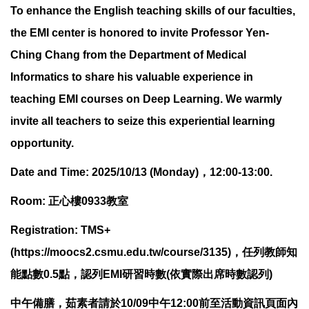
To enhance the English teaching skills of our faculties,
the EMI center is honored to invite Professor Yen-
Ching Chang from the Department of Medical
Informatics to share his valuable experience in
teaching EMI courses on Deep Learning. We warmly
invite all teachers to seize this experiential learning
opportunity.
Date and Time: 2025/10/13 (Monday)，12:00-13:00.
Room: 正心樓0933教室
Registration: TMS+
(
https://moocs2.csmu.edu.tw/course/3135
)，任列教師知
能點數0.5點，認列EMI研習時數(依實際出席時數認列)
中午備膳，茹素者請於10/09中午12:00前至活動資訊頁面內