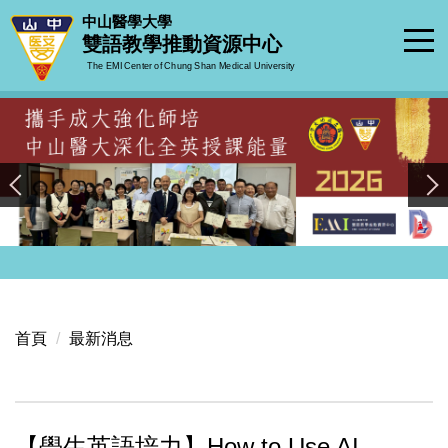
跳
中山醫學大學
到
雙語教學推動資源中心
主
The EMI Center of Chung Shan Medical University
要
內
容
區
首頁
最新消息
【學生英語培力】How to Use AI