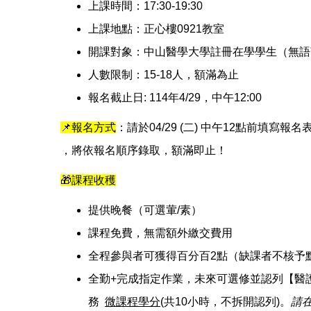
上課時間：17:30-19:30
上課地點：正心樓0921教室
開課對象：中山醫學大學註冊在學學生（無語
人數限制：15-18人，額滿為止
報名截止日: 114年4/29，中午12:00
📌
報名方式
：請於04/29 (二) 中午12點前填寫
，將依報名順序錄取，額滿即止！
🎁
課程收穫
提供晚餐（可選葷/素）
課程免費，無需額外繳交費用
全程參與者可獲得百分百2點（缺課者不核予
全勤+完成指定作業，未來可選修並認列【醫護學
務
微課程學分
(共10小時，不拆開認列)。
請