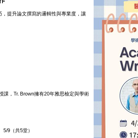
作
巧，提升論文撰寫的邏輯性與專業度，讓
 授課，Tr. Brown擁有20年雅思檢定與學術
7、5/9（共5堂）