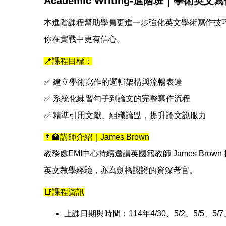
Academic Writing-
進階班｜學術英文寫
本進階課程幫助學員更進一步強化英文學術寫作技
你在實戰中更有信心。
📍課程目標：
✅
建立學術寫作的邏輯架構與流暢表達
✅
系統化練習句子到論文的完整寫作流程
✅
精準引用文獻、組織論點，提升論文說服力
👨‍🏫
講師介紹｜James Brown
教務處EMI中心持續邀請英國籍教師 James Brown
英文教學經驗，亦為劍橋認證的資深考官。
📑
課程資訊
上課日期與時間：114年4/30、5/2、5/5、5/