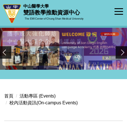
跳
中山醫學大學
到
雙語教學推動資源中心
主
The EMI Center of Chung Shan Medical University
要
內
容
區
首頁
活動專區 (Events)
校內活動資訊(On-campus Events)