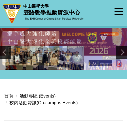
跳
中山醫學大學
到
雙語教學推動資源中心
主
The EMI Center of Chung Shan Medical University
要
內
容
區
首頁
活動專區 (Events)
校內活動資訊(On-campus Events)