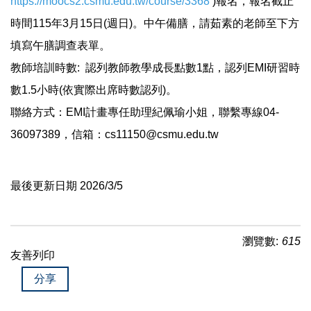
https://moocs2.csmu.edu.tw/course/3368
)報名，報名截止
時間115年3月15日(週日)。中午備膳，請茹素的老師至下方
填寫午膳調查表單。
教師培訓時數: 認列教師教學成長點數1點，認列EMI研習時
數1.5小時(依實際出席時數認列)。
聯絡方式：EMI計畫專任助理紀佩瑜小姐，聯繫專線04-
36097389，信箱：cs11150@csmu.edu.tw
最後更新日期 2026/3/5
瀏覽數:
615
友善列印
分享