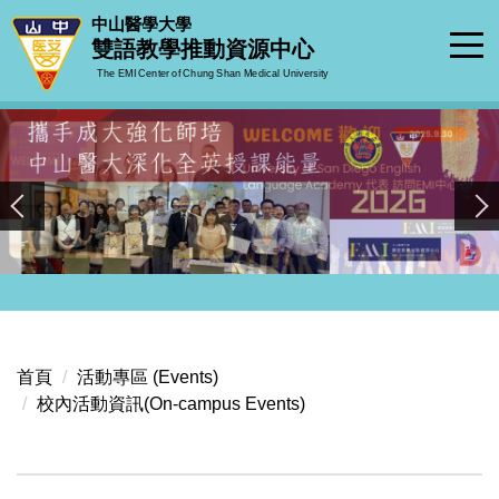
跳
中山醫學大學
到
雙語教學推動資源中心
主
The EMI Center of Chung Shan Medical University
要
內
容
區
首頁
活動專區 (Events)
校內活動資訊(On-campus Events)