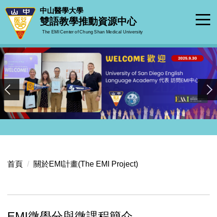
跳
中山醫學大學
到
雙語教學推動資源中心
主
The EMI Center of Chung Shan Medical University
要
內
容
區
首頁
關於EMI計畫(The EMI Project)
EMI微學分與微課程簡介