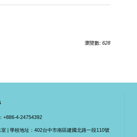
瀏覽數:
628
s
+886-4-24754392
室 | 學校地址：402台中市南區建國北路一段110號