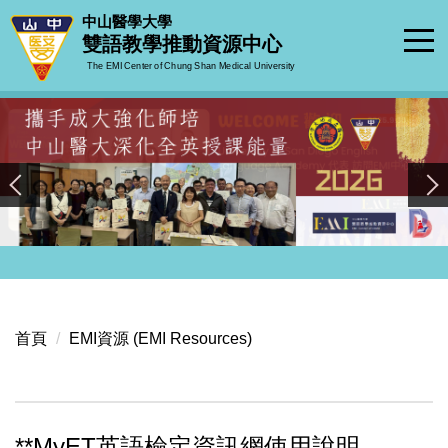
跳
中山醫學大學
到
雙語教學推動資源中心
主
The EMI Center of Chung Shan Medical University
要
內
容
區
首頁
EMI資源 (EMI Resources)
**MyET英語檢定資訊網使用說明