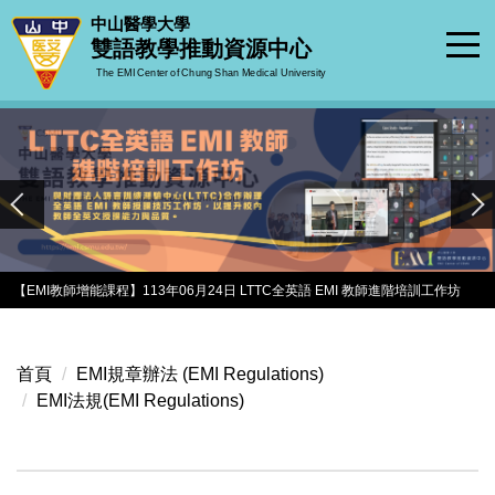
跳
中山醫學大學
到
雙語教學推動資源中心
主
The EMI Center of Chung Shan Medical University
要
內
容
區
【EMI教師增能課程】113年06月24日 LTTC全英語 EMI 教師進階培訓工作坊
首頁
EMI規章辦法 (EMI Regulations)
EMI法規(EMI Regulations)