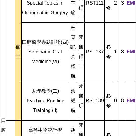
Special Topics in
芷
RST111
2
3
EMI
碩
修
Orthognathic Surgery
瑜
二
林
育
牙
口腔醫學專題討論(四)
碩
誼,
醫
必
Seminar in Oral
RST137
1
8
EMI
二
余
碩
修
Medicine(VI)
權
二
航
牙
助理教學(二)
余
醫
必
Teaching Practice
權
RST139
0
8
EMI
碩
修
Training (II)
航
二
口
牙
腔
高等生物統計學
胡
醫
必