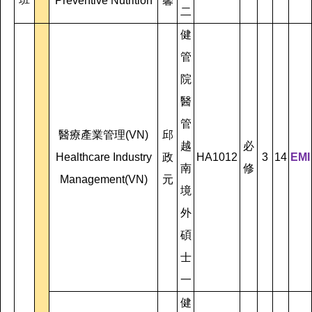
Preventive Nutrition
馨
二
健
管
院
醫
管
醫療產業管理(VN)
邱
越
必
Healthcare Industry
政
HA1012
3
14
EMI
南
修
Management(VN)
元
境
外
碩
士
一
健