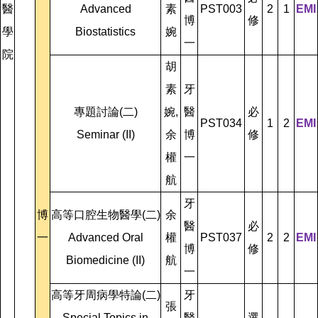
醫
Advanced
素
PST003
2
1
EMI
博
修
學
Biostatistics
婉
一
院
胡
素
牙
專題討論(二)
婉,
醫
必
PST034
1
2
EMI
Seminar (II)
余
博
修
權
一
航
牙
博
高等口腔生物醫學(二)
余
醫
必
一
Advanced Oral
權
PST037
2
2
EMI
博
修
Biomedicine (II)
航
一
高等牙周病學特論(二)
牙
張
Special Topics in
醫
選