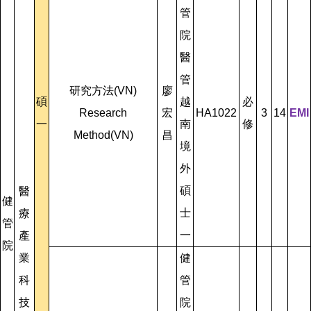
管
院
醫
管
研究方法(VN)
廖
碩
越
必
Research
宏
HA1022
3
14
EMI
一
南
修
Method(VN)
昌
境
外
碩
醫
健
士
療
管
一
產
院
業
健
科
管
技
院