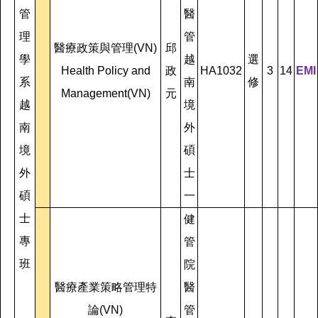
管
醫
理
管
醫療政策與管理(VN)
邱
學
越
選
Health Policy and
政
HA1032
3
14
EMI
系
南
修
Management(VN)
元
越
境
南
外
境
碩
外
士
碩
一
士
健
專
管
班
院
醫療產業策略管理特
醫
論(VN)
管