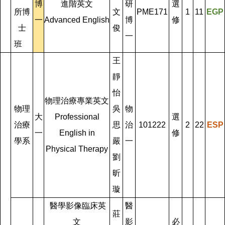
博
進階英文
研
選
所博
文
PME171
1
11
EGP
一
Advanced English
博
修
士
俊
一
班
王
靜
怡
物理治療專業英文
物理
吳
物
大
Professional
選
治療
思
治
101222
2
22
ESP
一
English in
修
學系
嚴
一
Physical Therapy
劉
昕
璇
醫學影像臨床英
醫
莊
文
影
必