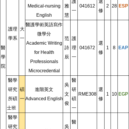
護
選
Medical-nursing
雅
041612
2
28
ESP
一
修
English
慧
醫護學術英語寫作
護理
大
微學分
學系
一
范
護
Academic Writing
選
醫
詩
理
041672
1
8
EAP
for Health
修
學
辰
一
Professionals
院
Microcredential
醫學
醫
吳
研究
碩
進階英文
研
選
文
RME308
1
10
EGP
所碩
一
Advanced English
碩
修
俊
士班
一
醫學
醫
研究
吳