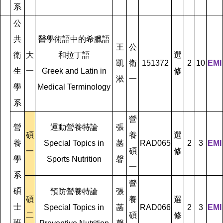
系
公
共
醫學術語中的希臘語
王
公
衛
大
和拉丁語
選
凱
衛
151372
2
10
EMI
生
一
Greek and Latin in
修
淞
一
學
Medical Terminology
系
營
營
運動營養特論
張
碩
養
選
養
Special Topics in
菡
RAD065
2
3
EMI
一
碩
修
學
Sports Nutrition
馨
一
系
營
碩
預防營養特論
張
碩
養
選
士
Special Topics in
菡
RAD066
2
3
EMI
二
碩
修
班