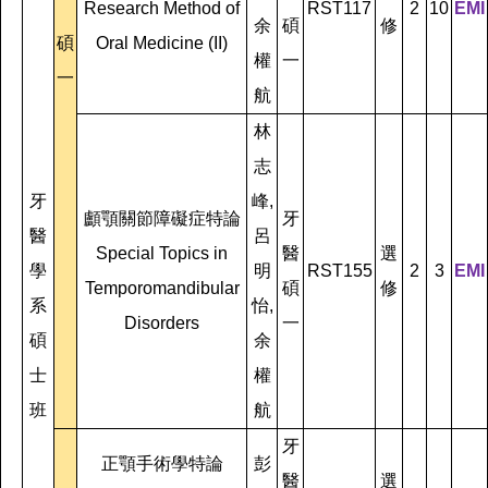
Research Method of
RST117
2
10
EMI
余
碩
修
碩
Oral Medicine (II)
權
一
一
航
林
志
牙
峰,
顱顎關節障礙症特論
牙
醫
呂
Special Topics in
醫
選
學
明
RST155
2
3
EMI
Temporomandibular
碩
修
系
怡,
Disorders
一
碩
余
士
權
班
航
牙
正顎手術學特論
彭
醫
選