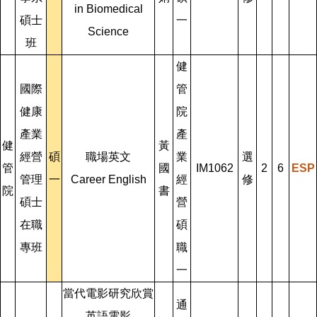
in Biomedical
碩士
一
Science
班
健
國際
管
健康
院
產業
產
健
黃
經營
碩
職場英文
業
選
管
國
IM1062
2
6
ESP
管理
一
Career English
經
修
院
書
碩士
營
在職
碩
專班
職
一
當代電影研究欣賞
通
英語電影