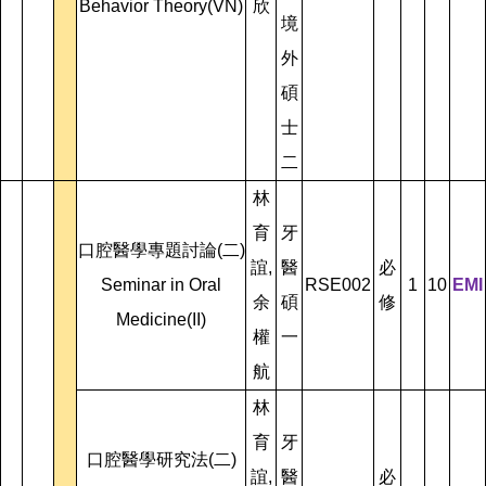
Behavior Theory(VN)
欣
境
外
碩
士
二
林
育
牙
口腔醫學專題討論(二)
誼,
醫
必
Seminar in Oral
RSE002
1
10
EMI
余
碩
修
Medicine(II)
權
一
航
林
育
牙
口腔醫學研究法(二)
誼,
醫
必