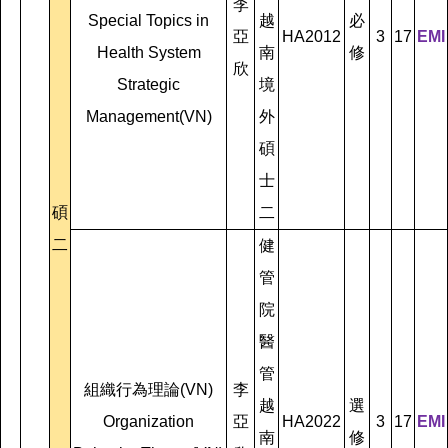
李
Special Topics in
越
必
亞
HA2012
3
17
EMI
Health System
南
修
欣
Strategic
境
Management(VN)
外
碩
士
碩
二
二
健
管
院
醫
管
組織行為理論(VN)
李
越
選
Organization
亞
HA2022
3
17
EMI
南
修