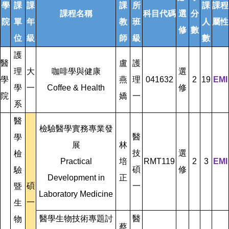
學
課
課
課
所
課
課程
課程名稱
科目代碼
選
分
院
單
年
教
班
人
屬性
修
數
位
級
師
級
數
護
醫
盧
護
理
大
咖啡學與健康
選
學
燕
理
041632
2
19
EMI
學
一
Coffee & Health
修
院
嬌
一
系
醫
檢驗醫學實務專業發
醫
學
展
林
技
選
檢
Practical
培
RMT119
2
3
EMI
碩
修
驗
Development in
正
碩
一
暨
Laboratory Medicine
一
生
醫學生物技術專題討
醫
物
蔡