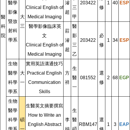
醫學
濬
203422
1
40
ESP
Clinical English of
三
修
影像
超
大
Medical Imaging
甲
醫
暨放
三
科
醫學影像臨床英
醫
射科
莊
院
文
影
必
學系
濬
203422
1
34
ESP
Clinical English of
三
修
超
Medical Imaging
乙
生物
實用英語溝通技巧
生
醫學
大
Practical English
方
選
醫
081552
2
68
EGP
科學
一
Communication
祥
修
一
學系
Skills
生物
生醫英文摘要撰寫
醫學
生
How to Write an
科學
碩
李
醫
選
English Abstract
RBM147
1
3
EAP
學系
一
娟
碩
修