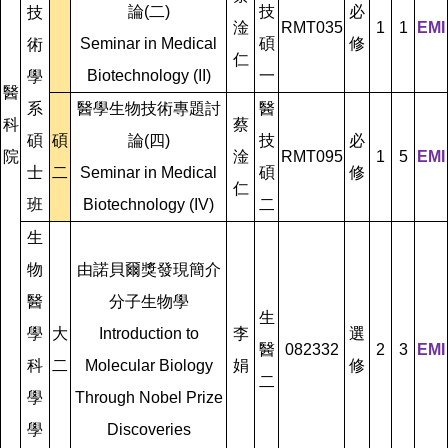
論(二)
技
必
技
淦
RMT035
1
1
EMI
Seminar in Medical
碩
修
術
仁
Biotechnology (II)
一
學
醫
系
醫學生物技術專題討
醫
科
蔡
碩
碩
論(四)
技
必
院
淦
RMT095
1
5
EMI
士
二
Seminar in Medical
碩
修
仁
班
Biotechnology (IV)
二
生
物
由諾貝爾獎發現簡介
醫
分子生物學
生
學
大
Introduction to
李
選
醫
082332
2
3
EMI
科
二
Molecular Biology
娟
修
二
學
Through Nobel Prize
學
Discoveries