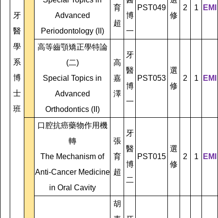
育
PST049
2
1
EMI
牙
Advanced
博
修
超
醫
Periodontology (II)
一
學
高等齒顎矯正學特論
牙
系
(二)
高
醫
選
博
Special Topics in
嘉
PST053
2
1
EMI
博
修
士
Advanced
澤
一
班
Orthodontics (II)
口腔抗癌藥物作用機
牙
轉
張
醫
選
The Mechanism of
育
PST015
2
1
EMI
博
修
Anti-Cancer Medicine
超
二
in Oral Cavity
胡