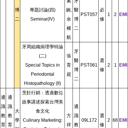
素
牙
博
專題討論(四)
婉,
醫
必
PST057
1
2
EMI
二
Seminar(IV)
余
博
修
權
二
航
牙周組織病理學特論
牙
(二)
張
醫
選
Special Topics in
育
PST061
2
1
EMI
博
修
Periodontal
超
二
Histopathology (II)
烹飪行銷：透過數位
通
通
故事講述探索台灣美
識
識
通
大
食文化
教
教
方
識
選
學
Culinary Marketing:
09L172
2
68
EMI
育
育
祥
教
修