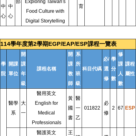
部
Exploring Taiwan's
中
中
育
Food Culture with
心
心
Digital Storytelling
114學年度第2學期EGP/EAP/ESP課程一覽表
開
開
系
修
必/
學
學
開課
課
課
所
課
課程
課程名稱
科目代碼
選
分
院
單位
年
教
班
人
屬性
修
數
級
師
級
數
醫用英文
黃
醫
醫學
大
English for
必
國
一
011822
2
67
ESP
系
一
Medical
修
書
乙
Professionals
醫護英文
王