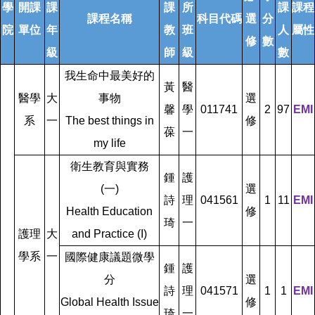
學
開課
課
課
所
課
課程
課程名稱
科目代碼
選
分
院
單位
年
教
班
人
屬性
修
數
級
師
級
數
我生命中最美好的
黃
醫
醫學
大
事物
選
馨
學
011741
2
97
EMI
系
一
The best things in
修
葆
一
my life
衛生教育與實務
鍾
護
(一)
選
詩
理
041561
1
11
EMI
Health Education
修
琦
一
護理
大
and Practice (I)
學系
一
國際健康議題微學
鍾
護
分
選
詩
理
041571
1
1
EMI
Global Health Issue
修
琦
一