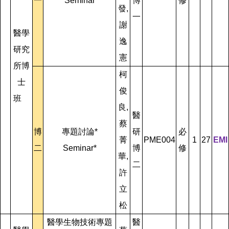
一
Seminar
博
修
發,
一
謝
醫學
逸
研究
憲
所博
柯
士
俊
班
良,
醫
蔡
博
專題討論*
研
必
菁
PME004
1
27
EMI
二
Seminar*
博
修
華,
二
許
立
松
醫學生物技術專題
醫