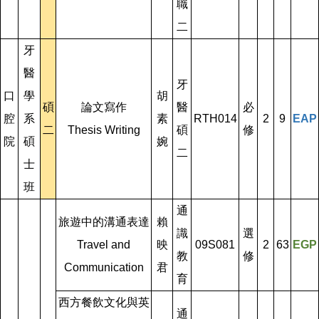
職
二
牙
醫
牙
口
學
胡
碩
論文寫作
醫
必
腔
系
素
RTH014
2
9
EAP
二
Thesis Writing
碩
修
院
碩
婉
二
士
班
通
旅遊中的溝通表達
賴
識
選
Travel and
映
09S081
2
63
EGP
教
修
Communication
君
育
西方餐飲文化與英
通