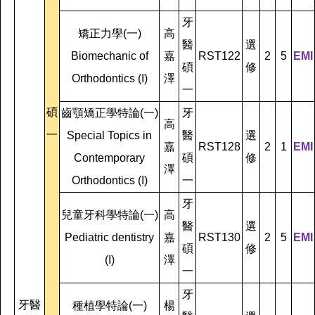
牙
矯正力學(一)
高
醫
選
Biomechanic of
嘉
RST122
2
5
EMI
碩
修
Orthodontics (I)
澤
一
碩
齒顎矯正學特論(一)
牙
高
一
Special Topics in
醫
選
嘉
RST128
2
1
EMI
Contemporary
碩
修
澤
Orthodontics (I)
一
牙
兒童牙科學特論(一)
高
醫
選
Pediatric dentistry
嘉
RST130
2
5
EMI
碩
修
(I)
澤
一
牙
牙醫
種植學特論(一)
楊