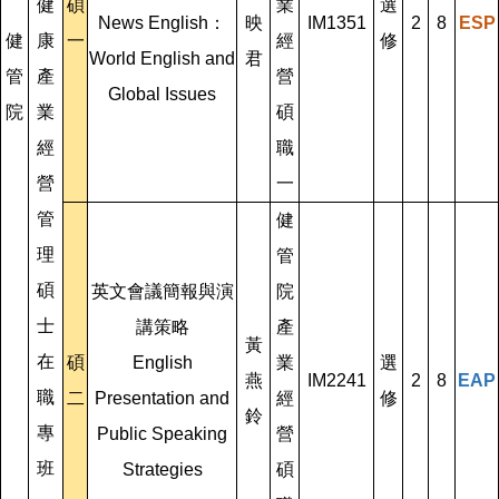
健
碩
業
選
News English：
映
IM1351
2
8
ESP
健
康
一
經
修
World English and
君
管
產
營
Global Issues
院
業
碩
經
職
營
一
管
健
理
管
碩
英文會議簡報與演
院
士
講策略
產
黃
在
碩
English
業
選
燕
IM2241
2
8
EAP
職
二
Presentation and
經
修
鈴
專
Public Speaking
營
班
Strategies
碩