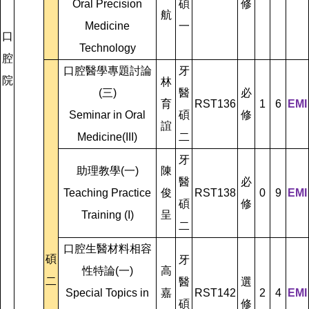
Oral Precision
碩
修
航
Medicine
一
口
Technology
腔
口腔醫學專題討論
牙
院
林
(三)
醫
必
育
RST136
1
6
EMI
Seminar in Oral
碩
修
誼
Medicine(III)
二
牙
助理教學(一)
陳
醫
必
Teaching Practice
俊
RST138
0
9
EMI
碩
修
Training (I)
呈
二
口腔生醫材料相容
碩
牙
性特論(一)
高
二
醫
選
Special Topics in
嘉
RST142
2
4
EMI
碩
修