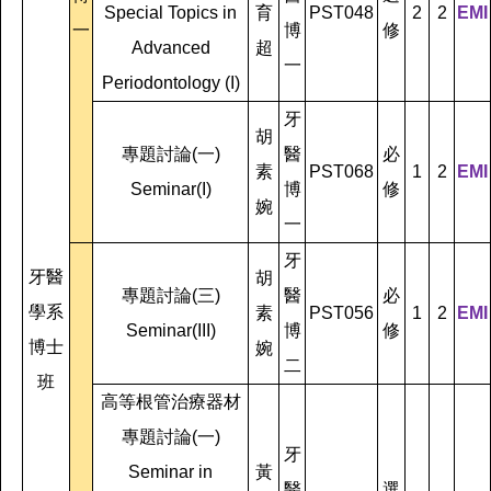
Special Topics in
育
PST048
2
2
EMI
一
博
修
Advanced
超
一
Periodontology (I)
牙
胡
專題討論(一)
醫
必
素
PST068
1
2
EMI
Seminar(I)
博
修
婉
一
牙
牙醫
胡
專題討論(三)
醫
必
學系
素
PST056
1
2
EMI
Seminar(III)
博
修
博士
婉
二
班
高等根管治療器材
專題討論(一)
牙
Seminar in
黃
醫
選