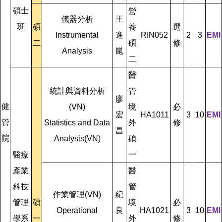
碩士
營
儀器分析
王
班
碩
養
選
Instrumental
進
RIN052
2
3
EMI
二
碩
修
Analysis
崑
二
醫
統計與資料分析
管
廖
健
(VN)
境
必
宏
HA1011
3
10
EMI
管
Statistics and Data
外
修
昌
院
Analysis(VN)
碩
一
醫療
產業
醫
科技
管
作業管理(VN)
紀
管理
碩
境
必
Operational
良
HA1021
3
10
EMI
學系
一
外
修