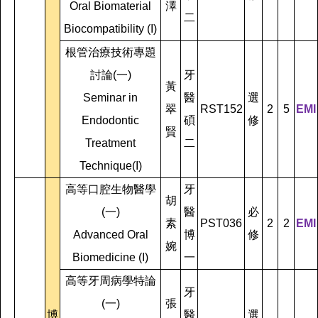
Oral Biomaterial
澤
二
Biocompatibility (I)
根管治療技術專題
討論(一)
牙
黃
Seminar in
醫
選
翠
RST152
2
5
EMI
Endodontic
碩
修
賢
Treatment
二
Technique(I)
高等口腔生物醫學
牙
胡
(一)
醫
必
素
PST036
2
2
EMI
Advanced Oral
博
修
婉
Biomedicine (I)
一
高等牙周病學特論
牙
(一)
張
博
醫
選