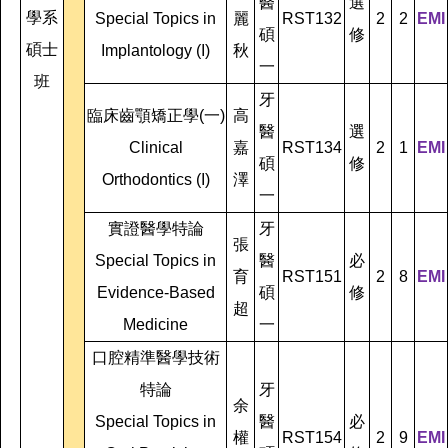
醫
選
學系
Special Topics in
麗
RST132
2
2
EMI
碩
修
碩士
Implantology (I)
秋
一
班
牙
臨床齒顎矯正學(一)
高
醫
選
Clinical
嘉
RST134
2
1
EMI
碩
修
Orthodontics (I)
澤
一
實證醫學特論
牙
張
Special Topics in
醫
必
育
RST151
2
8
EMI
Evidence-Based
碩
修
超
Medicine
一
口腔精準醫學技術
特論
牙
余
Special Topics in
醫
必
權
RST154
2
9
EMI