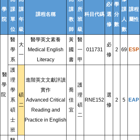
必/
學
學
課
課
課
所
課
課程
課程名稱
科目代碼
選
分
院
單
年
教
班
人
屬性
修
數
位
級
師
級
數
醫
醫學英文素養
黃
醫
大
必
學
Medical English
國
一
011731
2
69
ESP
一
修
系
Literacy
書
甲
護
醫
理
進階英文文獻評讀
學
護
學
實作
喬
院
碩
理
選
系
Advanced Critical
佳
RNE152
2
5
EAP
二
碩
修
碩
Reading and
宜
二
士
Practice in English
班