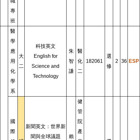
職
專
班
醫
學
科技英文
應
朱
醫
大
English for
選
用
智
化
182061
2
36
ESP
二
Science and
修
化
謙
二
Technology
學
系
健
管
國
院
新聞英文：世界新
際
產
聞與全球議題
賴