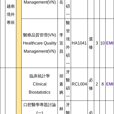
Management(VN)
岳
越南
碩
境外
一
專班
醫
管
醫療品質管理(VN)
李
境
選
Healthcare Quality
宜
HA1041
3
10
EMI
外
修
Management(VN)
昌
碩
一
牙
臨床統計學
胡
醫
必
Clinical
素
RCL004
2
8
EMI
碩
修
Biostatistics
婉
一
口腔醫學專題討論
牙
林
(一)
醫
必