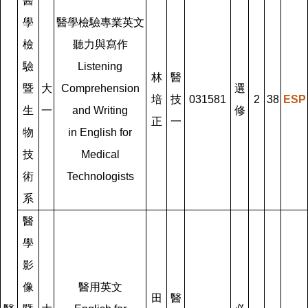
醫
學
醫學檢驗專業英文
檢
聽力與寫作
驗
Listening
林
醫
暨
大
Comprehension
選
培
技
031581
2
38
ESP
生
一
and Writing
修
正
一
物
in English for
技
Medical
術
Technologists
系
醫
學
影
像
醫用英文
田
醫