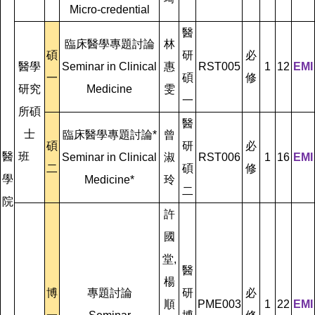
Micro-credential
醫
臨床醫學專題討論
林
碩
研
必
醫學
Seminar in Clinical
惠
RST005
1
12
EMI
一
碩
修
研究
Medicine
雯
一
所碩
醫
士
臨床醫學專題討論*
曾
碩
研
必
醫
班
Seminar in Clinical
淑
RST006
1
16
EMI
二
碩
修
學
Medicine*
玲
二
院
許
國
堂,
醫
楊
博
專題討論
研
必
順
PME003
1
22
EMI