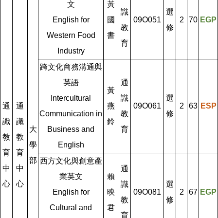
文
黃
識
選
English for
國
09O051
2
70
EGP
教
修
Western Food
書
育
Industry
跨文化商務溝通與
英語
通
黃
Intercultural
識
選
通
通
燕
09O061
2
63
ESP
Communication in
教
修
識
識
鈴
大
Business and
育
教
教
學
English
育
育
部
西方文化與創意產
中
中
通
業英文
賴
心
心
識
選
English for
映
09O081
2
67
EGP
教
修
Cultural and
君
育