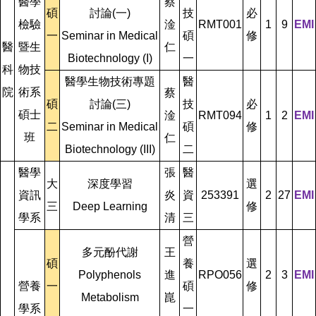
醫學
蔡
碩
討論(一)
技
必
檢驗
淦
RMT001
1
9
EMI
一
Seminar in Medical
碩
修
醫
暨生
仁
Biotechnology (I)
一
科
物技
醫學生物技術專題
醫
院
術系
蔡
碩
討論(三)
技
必
碩士
淦
RMT094
1
2
EMI
二
Seminar in Medical
碩
修
班
仁
Biotechnology (III)
二
醫學
張
醫
大
深度學習
選
資訊
炎
資
253391
2
27
EMI
三
Deep Learning
修
學系
清
三
營
多元酚代謝
王
碩
養
選
Polyphenols
進
RPO056
2
3
EMI
營養
一
碩
修
Metabolism
崑
學系
一