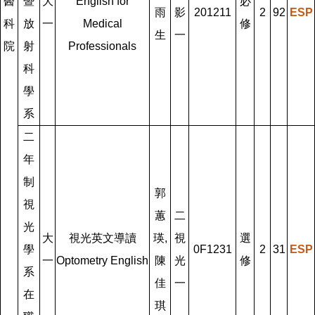
醫
暨
大
English for
必
雨
影
201211
2
92
ESP
科
放
一
Medical
修
生
一
院
射
Professionals
科
學
系
二
年
制
郭
視
蕙
二
光
大
視光英文導讀
瑛,
視
選
學
0F1231
2
31
ESP
一
Optometry English
陳
光
修
系
佳
一
在
琪